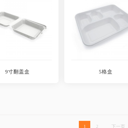
9寸翻盖盒
5格盒
2
下一页
1