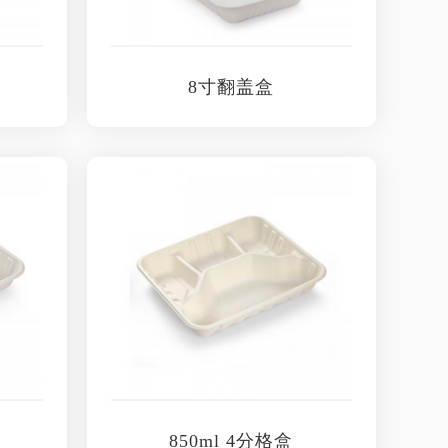
8寸翻盖盒
850ml 4分格盒