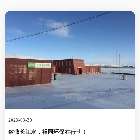
求。针对食品外包装，我们也可以做各式各样的结构设计及表面
甘蔗渣、竹浆为原料，可在自然条件下90天内堆肥降解；安全材
工艺，如地球形状的盒子，大米形状的盒子等，更好地将客户的
质，符合FDA食品接触材料检测标准，不含荧光物质；可微波、
品牌及产品理念传达给消费者。 本届National Restaurant
可冷藏，无毒无异味；并可根据品牌需求，定制印刷图案（应用
Association Show已经结束，但裕同环保对环保包装的研发创新
环保油墨）。 裕同环保此次参与制定的标准，是针对外卖食品
不会停止。未来，裕同环保
包装物及外卖食品打包操作的第一个基础性标准，目的是规范外
卖包装行业提供的外卖包装在功能、质量、安全、环保方面满足
外卖行业的需求、以及对外卖商家打包的要求。 该标准发布后
对于规范外卖包装的生产、标签标识、运输、使用具有重要意
义，通过该标准的制定和实施，能够更好地满足消费者对外卖包
装安全环保的需求。对于引导包装企业生产外卖食品包装物和餐
饮企业，做好外卖食品包装，引导行业良性闭环发展，具有重要
的指导意义。
2023-03-30
致敬长江水，裕同环保在行动！