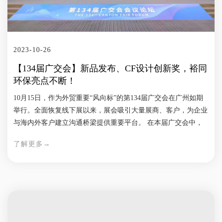
2023-10-26
【134届广交会】新品发布、CF设计创新奖，裕同
环保亮点不断！
10月15日，作为外贸重要“风向标”的第134届广交会在广州如期
举行。全面恢复线下展以来，展会吸引大量展商、客户，为企业
与海内外客户建立沟通桥梁提供重要平台。 在本届广交会中，
裕同环保旗下宠物环保用品品牌ecopawfect自研的植物纤维猫砂
了解更多→
成功入选了第134届广交会新品发布活动，并将于10月30日至11
月3日的第三期活动期间在线上发布。 您可以在广交会官网
https://www.cantonfair.org.cn/zh-CN 上找到新品发布，然后搜索
关键词“ecopawfect”以观看。 与此同时，裕同环保的ECO-绿色星
球产品凭借其绿色创新和环保设计在1288家单位提交的2284件参
评产品中脱颖而出，荣获了2023广交会设计创新奖（家居消费）
铜奖。 昨日，2023广交会设计创新奖（简称CF奖）颁奖仪式在