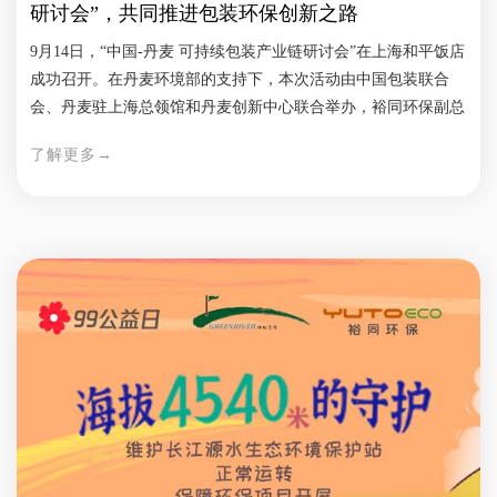
研讨会”，共同推进包装环保创新之路
装中的各种问题，确保食品在运送和送达的整个过程中保持最佳
状态。 · 防水防油 在裕同环保，我们提供多种针对外卖包装的
9月14日，“中国-丹麦 可持续包装产业链研讨会”在上海和平饭店
防水防油方案。我们的常规方案通过在纸浆中添加食品级防水防
成功召开。在丹麦环境部的支持下，本次活动由中国包装联合
油剂，使其与餐盒一同成型，实现了纸浆模塑包装的防水防油功
会、丹麦驻上海总领馆和丹麦创新中心联合举办，裕同环保副总
能；这一方案在广泛的温度范围内可使用，从冷藏到微波加热，
裁马浩然作为中方企业代表之一受邀参加研讨会并作分享。 本
都能轻松应对。针对重水重油食品，如汤粉和汤面，为了满足这
了解更多→
次研讨会希望倾听来自企业的心声，并以圆桌会议的形式邀请行
类食物的长时间盛装需求，往往采用覆膜方案或功能性涂层，提
业优秀代表畅所欲言。研讨会丹麦企业代表以线上形式，中方企
升包装的防水防油性能。 · 耐高低温 除了要实现餐盒的防水防
业代表以线下形式，同步参与。 作为中国本土包装企业中的佼
油性能，耐高低温也是餐饮行业需要考虑的问题。裕同环保通过
佼者和可持续包装的探索者，裕同环保副总裁马浩然以“包装创
使用独特的耐高低温配方，使餐盒能够在220℃的高温下保持稳
新：以新创意与新技术推动可持续发展”为题，做了经验分享。
定，适用于各类高温食品的包装与储存。同时，在-40℃的极低
他表示，虽然价格、供应链、用户体验和产品作用限制是行业所
温条件下，纸浆模塑餐盒也不会发生性能改变。 · 实用性结构设
面临的主要挑战，但包装企业愿意主动承担治理包装废弃物的社
计 裕同环保注重包装的实用性结构设计。我们采用独特的结构
会责任。 圆桌分享从行业发展谈到可持续发展的机遇，各位对
设计和材料应用，确保包装在使用过程中具备便捷性、密封性、
未来三五年行业发展“变”与“不变”都提出独到见地，呈现了一场
耐用性和可视
丰盛视觉盛宴。 今后，裕同环保将立业务之本、行开放之路，
为推进包装可持续化、高水平对外开放奉献智慧与力量。