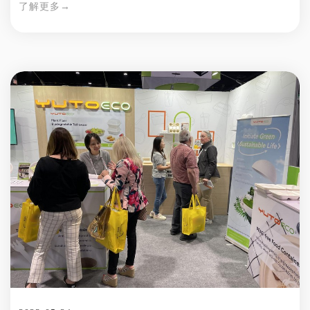
了解更多→
用还是塑料包装。 裕同环保作为一个倡导“绿色生活 全新未
来”的创新环保品牌，我们融合了设计美学、应用场景和环保诉
求，特别推出了一款创新的空气清新剂包装，让您的清新体验不
再与环保矛盾。 绿色美学 植物灵感 裕同环保在空气清新剂的包
装设计中，汲取竹子及甘蔗的灵感，创造出独特的盖顶图案。这
一设计不仅美观，更与植物纤维原材料相呼应，彰显环保理念的
融合。 为了进一步提升用户体验，我们还增加了内衬设计，使
其同样具备上盖的可旋转开合功能。这个巧妙的设计让打开包装
变得更加方便灵活，让您在使用空气清新剂时尽情感受舒适体
验。 卓越性能 体验非凡 这款空气清新剂包装采用创新工艺，兼
具出色的性能。其独特设计集结了防震缓冲、定位和通风等功
能，确保产品在使用中稳固可靠，为您创造完美的清新体验。
为了提供更加全面的保护，我们采用特殊工艺处理，赋予其卓越
的防水和防油性能。 绿色多元 应用广泛 裕同环保的植物纤维包
装技术不仅适用于固体芳香剂，还可以满足不同形态的空气清新
剂需求，让您拥有多样化的选择。 无论是家居、办公室、汽
车，或是商场、酒店等公共场所，裕同环保的包装技术都能广泛
适用。我们致力于让每一个空间都充满清新芳香，为您带来宜人