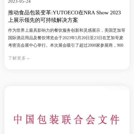
2023-05-24
的氛围和愉悦的体验。 选择裕同环保，拥抱多样化，让我们的
推动食品包装变革:YUTOECO在NRA Show 2023
植物纤维包装技术为您的空气清新剂增色添彩，共同创造一个清
上展示领先的可持续解决方案
新宜人的绿色未来。
作为世界上最具影响力的餐饮服务创新和灵感展示，美国芝加哥
国际酒店用品及餐饮博览会于2023年5月20日至23日在芝加哥麦
考密克会展中心举行。本次展会吸引了超过2000家参展商，900
多个展品类别，为食品餐饮行业带来了最新的多样化解决方案。
了解更多→
裕同环保作为全球知名包装品牌裕同科技旗下专注于环保包装的
企业品牌，本次NRA2023展会期间，也带来了最新的环保餐饮包
装解决方案，覆盖生鲜，外卖打包，咖啡，烘焙，商超零售等应
用领域；同时也为各类食品品牌带来多样化的环保外包装解决方
案，更好地帮助客户实现可持续发展目标，并为品牌赋能。 无
氟解决方案 植物纤维餐盒由于其环保的特性，逐渐成为商家和
消费者的首要选择。为了使植物纤维餐盒实现防油效果，目前市
场上通过添加含氟防油剂来实现防油效果。然而，氟因其不可分
解和降解，被称为“永远的化学品”； 根据2020年8月的美国消费
者报告指出，该类物质能非常持久地停留在人体中，影响人类健