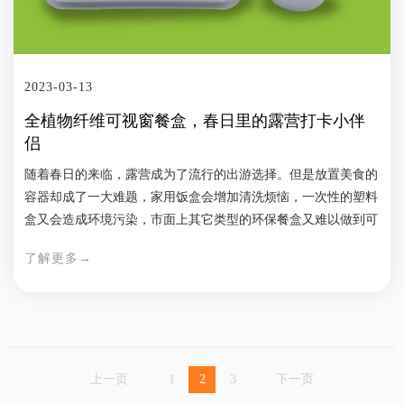
日，“保护水资源”“节约用水”已是世界共识。为节水，裕同环保
在植物纤维产品生产线安装了回水设施，百分百实现管道水循
环，以切实行动响应“节约用水”降低用水量。无奈人算不如天
算，由于疫情等诸多不可抗原因，“长江11号主题邮局”没有能于
2023-03-13
2022年世界水日如期开业，“长江自然大讲堂”自然也就没能讲
全植物纤维可视窗餐盒，春日里的露营打卡小伴
成。 时间飞快，转眼间，2023年春天已经过半。这回，不等裕
侣
同环保的老马催我，赶紧先发信息：“长江自然大讲堂”，今年春
天一定开讲。 长江是中华民族的母亲河，中国有超过4亿人喝着
随着春日的来临，露营成为了流行的出游选择。但是放置美食的
长江水，更多的中国人喝着长江水长大。平常奔忙在不同岗位
容器却成了一大难题，家用饭盒会增加清洗烦恼，一次性的塑料
上，我们或者会淡忘长江的恩典，或者因为流域的过于宽广而忽
盒又会造成环境污染，市面上其它类型的环保餐盒又难以做到可
略了自己和长江的关联，或者感觉自身渺小而与长江无关。但在
视化和环保属性兼具的平衡。裕同环保研制的可视窗餐盒，拥有
世界水日、中国水周这些特殊的日子，我们需要一些特别的提
了解更多→
清新的外表、环保的材质、绝佳的隔热防雾性能，能够帮你获得
醒，提醒自己，长江的荣辱兴衰，与我们每个人息息相关。他且
完美的露营体验。 可视窗餐盒外观原始自然的颜色，与食物搭
不论，就刚过去的2022年，长江都经历了什么？ 长江最大冰川
配相得益彰，也可添加麦草等原料，获得不同的视觉效果；小巧
——岗加曲巴冰川，依旧在退缩。近26年退缩超4000米。 长江
轻薄，便于携带；易于收纳，可堆叠。透明膜的添加，让食物充
上游大旱，河流来水大减，丰水期的水电王国四川大规模拉闸限
分可视，分分钟化身打卡小能手。裕同环保可视窗餐盒可提供正
电，全省工厂几近停摆。 长江重庆段、长江武汉段乃至整个中
方体盒、长方体盒、圆形盒三种不同的类型，满足不同美食的放
上一页
1
2
3
下一页
下游，洪水季节河滩裸露；江心频现沙洲；鄱阳湖大片湖底风吹
置需求，对于蛋糕、面包、饼干、沙拉等食品，都可轻松搞定。