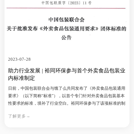
康。本次展会期间，裕同环保也带来了我们目前应用的主要几种
无氟解决方案，包括浆内添加、表面处理（覆膜、涂层）等，为
客户提供多样化的无氟解决方案 生鲜解决方案 生鲜包装往往对
包装的阻隔性有非常高的要求，而普通的植物纤维包装很难实现
高阻隔性，因此市场上的生鲜包装往往采用塑料托来盛装。为了
减少塑料的使用，裕同环保将生鲜包装的主体由过去的塑料托替
换成纸托，仅在表面覆一层高阻隔性的EVOH膜，可减少90%的
塑料使用，同时又可以实现食品的长久保鲜。此外，我们也与客
2023-07-28
户共同研发易回收的纸基材料替代塑料的生鲜包装解决方案，包
装使用后，可轻易的将纸托与塑料薄膜分离，便于回收。 咖啡
助力行业发展 | 裕同环保参与首个外卖食品包装业
烘焙解决方案 在本次展会期间，裕同环保也带来了我们最新的
内标准制定
环保咖啡烘焙解决方案。对于烘焙类产品，如果要使内部食品可
日前，中国包装联合会与饿了么共同发布了《外卖食品包装通用
视，往往需要采用透明的塑料盖子，而裕同环保最新研发的纤维
要求》（以下简称“标准”），以首个专门针对外卖食品包装基本
素膜，摒弃了采用化石基的塑料成分，采用全植物纤维制成，在
性要求的标准，填补了行业空白。裕同环保参与了该项标准的制
自然条件下即可降解，并且能实现可视。同时，我们也为原本的
定工作。 近年来，外卖包装产业和网络餐饮行业的蓬勃发展为
塑料咖啡胶囊，带来了环保植物纤维模塑解决方案。 除了以上
了解更多→
消费者带来便利，但尚无专门针对外卖食品包装的基本性要求的
根据各种不同的应用领域提供的多样化的解决方案外，我们也可
标准，相对传统包装而言，外卖包装需要考虑更多的功能要求，
以根据客户需求提供定制化服务，全方位满足客户的个性化需
如安全、防漏、环保等。裕同环保餐饮包装产品是以天然优质的