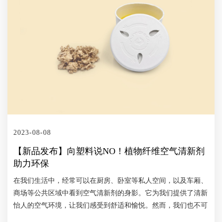
人次志愿者来到长江源，共同守护这片圣洁的土地； 十年，共
接待游客和司机200000余人次； 十年，环保理念宣传人数
400000余人次； 十年，唐古拉山镇进行垃圾调查2300余次，捡
拾垃圾数量50000余件，纸质及其他垃圾5000余Kg； 十年，青藏
公路沿线垃圾调查500余次，捡拾垃圾数量100000余件，纸质及
其他垃圾10000余Kg； 十年，牧民垃圾换食品1400余次，共回收
垃圾1000000余件； 十年，游客参与的“带走一袋垃圾”活动带走
垃圾200000余件； …… 十年弹指一挥间…… 未来的很多个十年
中，在海拔4540米的高原，我们的守护还将继续。 我们一起努
力让每一个来到长江源的人都自发地爱护这里的每一寸土地每一
滴水，让高原洁净如初，让野生动物自由徜徉…… 请支持：
2023-08-08
【海拔4540米的守护】项目 支持长江源水生态环境保护站的运
【新品发布】向塑料说NO！植物纤维空气清新剂
转，让我们的爱和感动在下一个十年继续流转。识别图中的二维
助力环保
码，了解更多项目详情。还有【绿色驿站 洁净天路】和【绿币
318】两个项目，参与今年“99公益日”的活动，识别海报中的二
在我们生活中，经常可以在厨房、卧室等私人空间，以及车厢、
维码即可了解相关项目详情。 【绿色驿站 洁净天路】项目 【绿
商场等公共区域中看到空气清新剂的身影。它为我们提供了清新
币318】项目
怡人的空气环境，让我们感受到舒适和愉悦。然而，我们也不可
忽视这些空气清新剂的包装带来的环境问题，大多数产品目前使