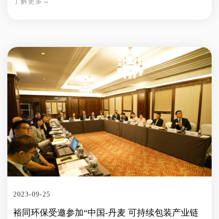
了解更多→
多的人更愿意选择环保包装，甚至为了可持续包装额外支付费
用。与此同时，餐饮企业也积极跟随这一趋势，环保包装已成为
业界的风向标，越来越多的餐饮企业积极响应，纷纷推出独具特
色的环保包装，以构建崭新的品牌形象。 根据相关报告，2021
年中国餐饮行业规模达到了令人瞩目的46895亿元，而预计到
2025年，这一数字将飙升至55635亿元。值得一提的是，截止到
2021年底，外卖用户规模已达5.4亿人，外卖收入占餐饮总收入
的21.4%。消费者在选择用餐方式时，外卖点单的次数显著多于
堂食用餐，这表明愈来愈多的消费者更愿意享受点外卖的便利。
由于外卖配送通常伴随较长的运输时间和等待时间，因此外卖包
装需要具备多项关键性能。这些性能包括防水、防油、保温、透
气、耐高低温等，以适应不同环境和运输条件。此外，在整个供
应链中，从餐厅到消费者，甚至到最终处理阶段，外卖包装需要
灵活适应各种情景。因此，包装的结构需要易于打开、方便实
用、坚固耐用、不易泄漏、可见度高，同时还需具备环保属性。
此外，包装还应当能够有效展示客户的品牌信息，从而提升品牌
2023-09-25
形象。 裕同环保一直积极致力于为餐饮外卖行业提供绿色可持
裕同环保受邀参加“中国-丹麦 可持续包装产业链
续的解决方案，以满足不断增长的需求和挑战，旨在解决外卖包