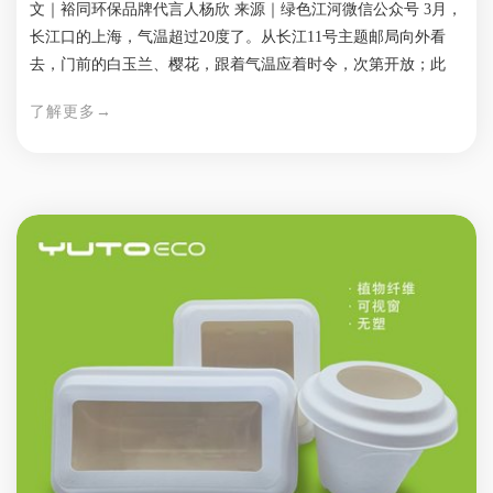
文｜裕同环保品牌代言人杨欣 来源｜绿色江河微信公众号 3月，
长江口的上海，气温超过20度了。从长江11号主题邮局向外看
去，门前的白玉兰、樱花，跟着气温应着时令，次第开放；此
刻，6000公里外的长江源，气温还在零下10摄氏度，长江1号邮
了解更多→
局还躺卧在冰天雪地当中。 天地间丰富多元气候地理状态，孕
育滋养着繁复多样的物种与文化，它们彼此作用，交互影响，形
成生机勃勃而又分外脆弱的环境生态。关注生态环境中任何看似
不起眼的微小变化，可能给人类生境和大环境造成的即刻及长远
影响；警惕因为无知与狂妄而造成的过度干预；传播相关的环保
观念，以唤醒更多民众自觉的环境意识，促成日常的环境友好行
动，体现每一位地球之子的责任担当——所有这些，都是绿色江
河一贯所努力的。 2021年春，绿色江河确立长江11号主题邮局
建设地点，计划在邮局设立“长江自然大讲堂”，就是题中之义。
消息传出，社会相应热烈：安姆科制作并捐赠了长江流域全图，
大亚圣象捐赠了墙板、地板和家具，裕同环保立刻表示捐赠“长
江自然大讲堂”的装修和教学设备。 万事齐备。长江11号主题邮
局拟于2022年3月22日开业，“长江自然大讲堂”同日开讲。裕同
环保的朋友在提前发来的贺信中反复强调，3月22日是世界水