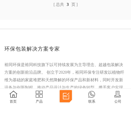
草低，一片�
总共
3
页
可视窗使用裕同环保自研易可透明膜，源于可再生木浆，具有防
雾防水、透明、热封等功能，可自然降解，不含卤素，并符合食
品包装接触材料要求，能胜任更多种美食的承载和携带需求。
露营和野餐是春天的绝佳出游方式，甜品的点缀让春日的野餐更
加甜蜜。裕同环保呼吁大家，在旅途中积极采用环保容器，杜绝
难以降解的废弃物，打造可持续的生活方式，延续大自然的美好
环保包装解决方案专家
风光。
裕同环保是裕同科技旗下以可持续发展为主导理念、超越包装解决
方案的创新前沿品牌。 创立于2020年，裕同环保专注研发以植物纤
维为基础的家庭堆肥和天然降解的环保产品和新材料，同时开发新
设备与创新制程，推动产品设计与生产的绿色转型，携手客户实现
可持续发展目标，成为绿色未来的筑造者。
首页
产品
联系
公司
关注二维码
开启可持续生活