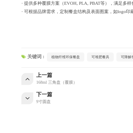
· 提供多种覆膜方案（EVOH, PLA, PBAT等），满足
· 可根据品牌需求，定制餐盒结构及表面图案，如logo印
关键词 :
植物纤维环保餐盘
可堆肥餐具
可降解
上一篇
168ml 三角盘（覆膜）
下一篇
9寸圆盘