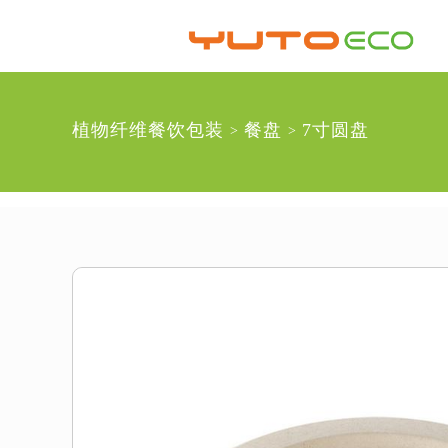
植物纤维餐饮包装
餐盘
7寸圆盘
>
>